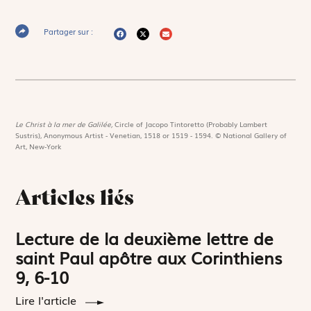
Partager sur :
Le Christ à la mer de Galilée,
Circle of Jacopo Tintoretto (Probably Lambert
Sustris), Anonymous Artist - Venetian, 1518 or 1519 - 1594. © National Gallery of
Art, New-York
Articles liés
Lecture de la deuxième lettre de
saint Paul apôtre aux Corinthiens
9, 6-10
Lire l'article