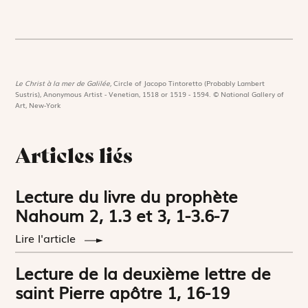
Le Christ à la mer de Galilée,
Circle of Jacopo Tintoretto (Probably Lambert
Sustris), Anonymous Artist - Venetian, 1518 or 1519 - 1594. © National Gallery of
Art, New-York
Articles liés
Lecture du livre du prophète
Nahoum 2, 1.3 et 3, 1-3.6-7
Lire l'article
Lecture de la deuxième lettre de
saint Pierre apôtre 1, 16-19