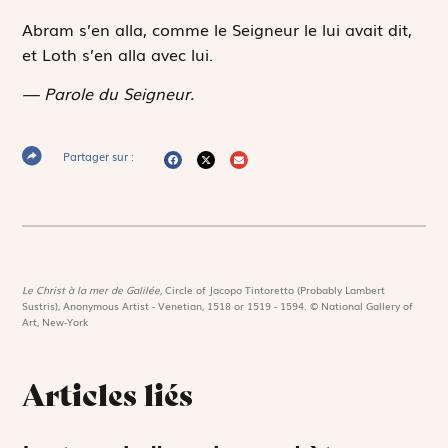
Abram s’en alla, comme le Seigneur le lui avait dit,
et Loth s’en alla avec lui.
— Parole du Seigneur.
Partager sur :
Le Christ à la mer de Galilée,
Circle of Jacopo Tintoretto (Probably Lambert
Sustris), Anonymous Artist - Venetian, 1518 or 1519 - 1594. © National Gallery of
Art, New-York
Articles liés