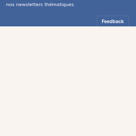
nos newsletters thématiques.
Les informations recueillies sur ce formulaire sont enregistrées par
Magnificat Sas
.
Vous pouvez exercer votre droit d'accès aux données vous concernant en
vous adressant à :
rgpd@magnificat.fr
ou
cliquez ici
.
*
S'inscrire
Suivez-nous :