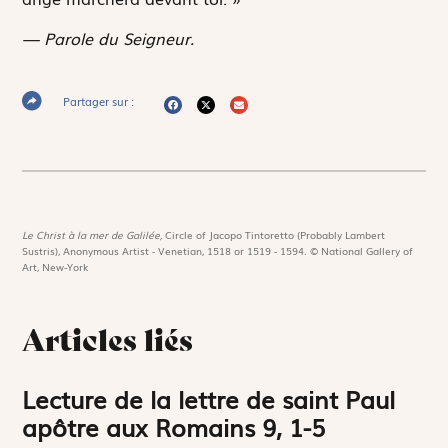
— Parole du Seigneur.
Partager sur :
Le Christ à la mer de Galilée,
Circle of Jacopo Tintoretto (Probably Lambert
Sustris), Anonymous Artist - Venetian, 1518 or 1519 - 1594. © National Gallery of
Art, New-York
Articles liés
Lecture de la lettre de saint Paul
apôtre aux Romains 9, 1-5