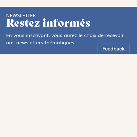
NEWSLETTER
Restez informés
En vous inscrivant, vous aurez le choix de recevoir
nos newsletters thématiques.
Les informations recueillies sur ce formulaire sont enregistrées par
Magnificat Sas
.
Vous pouvez exercer votre droit d'accès aux données vous concernant en
vous adressant à :
rgpd@magnificat.fr
ou
cliquez ici
.
*
S'inscrire