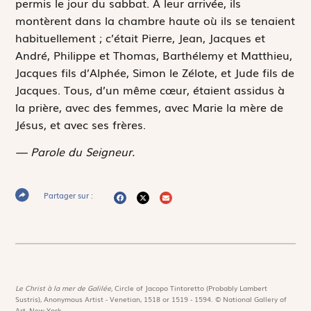
permis le jour du sabbat. À leur arrivée, ils
montèrent dans la chambre haute où ils se tenaient
habituellement ; c’était Pierre, Jean, Jacques et
André, Philippe et Thomas, Barthélemy et Matthieu,
Jacques fils d’Alphée, Simon le Zélote, et Jude fils de
Jacques. Tous, d’un même cœur, étaient assidus à
la prière, avec des femmes, avec Marie la mère de
Jésus, et avec ses frères.
— Parole du Seigneur.
Partager sur :
Le Christ à la mer de Galilée,
Circle of Jacopo Tintoretto (Probably Lambert
Sustris), Anonymous Artist - Venetian, 1518 or 1519 - 1594. © National Gallery of
Art, New-York