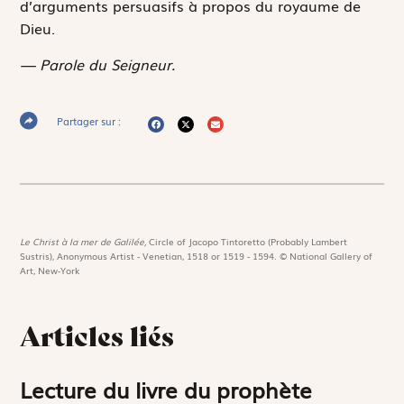
d’arguments persuasifs à propos du royaume de
Dieu.
— Parole du Seigneur.
Partager sur :
Le Christ à la mer de Galilée,
Circle of Jacopo Tintoretto (Probably Lambert
Sustris), Anonymous Artist - Venetian, 1518 or 1519 - 1594. © National Gallery of
Art, New-York
Articles liés
Lecture du livre du prophète