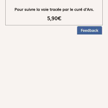
Pour suivre la voie tracée par le curé d'Ars.
5,90€
NEWSLETTER
Restez informés
En vous inscrivant, vous aurez le choix de recevoir
nos newsletters thématiques.
Les informations recueillies sur ce formulaire sont enregistrées par
Magnificat Sas
.