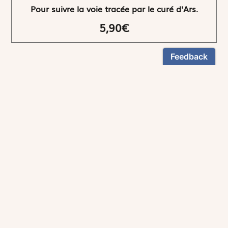
Pour suivre la voie tracée par le curé d'Ars.
5,90€
NEWSLETTER
Restez informés
En vous inscrivant, vous aurez le choix de recevoir
nos newsletters thématiques.
Les informations recueillies sur ce formulaire sont enregistrées par
Magnificat Sas
.
Vous pouvez exercer votre droit d'accès aux données vous concernant en