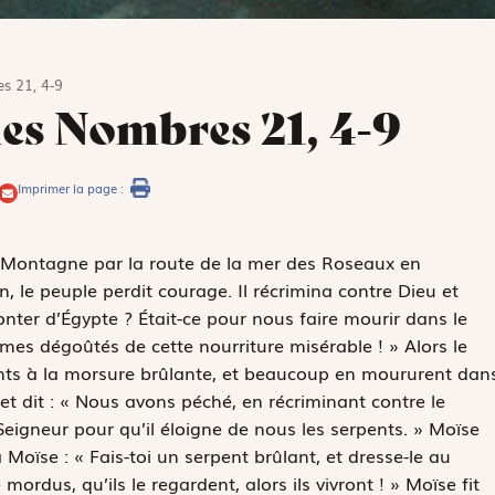
s 21, 4-9
des Nombres 21, 4-9
Imprimer la page :
a-Montagne par la route de la mer des Roseaux en
 le peuple perdit courage. Il récrimina contre Dieu et
nter d’Égypte ? Était-ce pour nous faire mourir dans le
mmes dégoûtés de cette nourriture misérable ! » Alors le
nts à la morsure brûlante, et beaucoup en moururent dan
 et dit : « Nous avons péché, en récriminant contre le
Seigneur pour qu’il éloigne de nous les serpents. » Moïse
à Moïse : « Fais-toi un serpent brûlant, et dresse-le au
rdus, qu’ils le regardent, alors ils vivront ! » Moïse fit