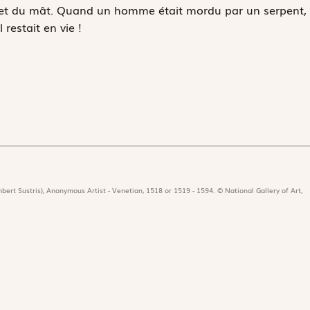
met du mât. Quand un homme était mordu par un serpent,
 restait en vie !
bert Sustris), Anonymous Artist - Venetian, 1518 or 1519 - 1594. © National Gallery of Art,