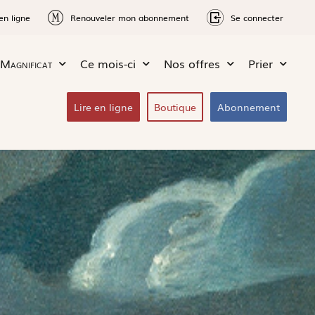
en ligne
Renouveler mon abonnement
Se connecter
Magnificat
Ce mois-ci
Nos offres
Prier
Lire en ligne
Boutique
Abonnement