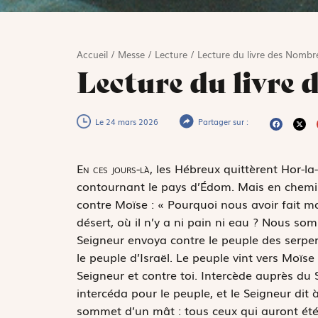
Accueil
/
Messe
/
Lecture
/
Lecture du livre des Nombre
Lecture du livre 
Le 24 mars 2026
Partager sur :
E
n ces jours-là,
les Hébreux quittèrent Hor-l
contournant le pays d’Édom. Mais en chemin,
contre Moïse : « Pourquoi nous avoir fait mo
désert, où il n’y a ni pain ni eau ? Nous so
Seigneur envoya contre le peuple des serpe
le peuple d’Israël. Le peuple vint vers Moïse
Seigneur et contre toi. Intercède auprès du 
intercéda pour le peuple, et le Seigneur dit 
sommet d’un mât : tous ceux qui auront été mo