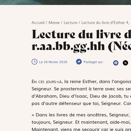
Accueil
/
Messe
/
Lecture
/
Lecture du livre d’Esther 4,
Lecture du livre d
r.aa.bb.gg.hh (Né
Le 26 février 2026
Partager sur :
E
n ces jours-là,
la reine Esther, dans l’angois
Seigneur. Se prosternant à terre avec ses ser
d’Abraham, Dieu d’Isaac, Dieu de Jacob, tu es
pas d’autre défenseur que toi, Seigneur. Car
« Dans les livres de mes ancêtres, Seigneur, j
toujours, Seigneur. Et maintenant, aide-moi, c
Maintenant, viens me secourir car je suis o