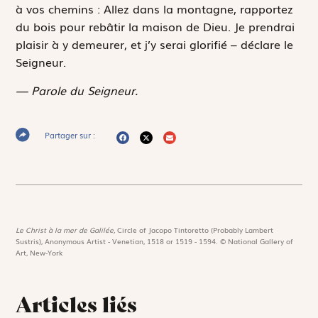
à vos chemins : Allez dans la montagne, rapportez
du bois pour rebâtir la maison de Dieu. Je prendrai
plaisir à y demeurer, et j’y serai glorifié – déclare le
Seigneur.
— Parole du Seigneur.
Partager sur :
Le Christ à la mer de Galilée,
Circle of Jacopo Tintoretto (Probably Lambert
Sustris), Anonymous Artist - Venetian, 1518 or 1519 - 1594. © National Gallery of
Art, New-York
Articles liés