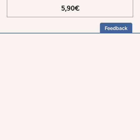
5,90€
NEWSLETTER
Restez informés
En vous inscrivant, vous aurez le choix de recevoir
nos newsletters thématiques.
Les informations recueillies sur ce formulaire sont enregistrées par
Magnificat Sas
.
Vous pouvez exercer votre droit d'accès aux données vous concernant en
vous adressant à :
rgpd@magnificat.fr
ou
cliquez ici
.
*