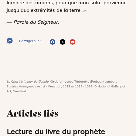
lumière des nations, pour que mon salut parvienne
jusqu’aux extrémités de la terre. »
— Parole du Seigneur.
Partager sur :
Le Christ à la mer de Galilée,
Circle of Jacopo Tintoretto (Probably Lambert
Sustris), Anonymous Artist - Venetian, 1518 or 1519 - 1594. © National Gallery of
Art, New-York
Articles liés
Lecture du livre du prophète