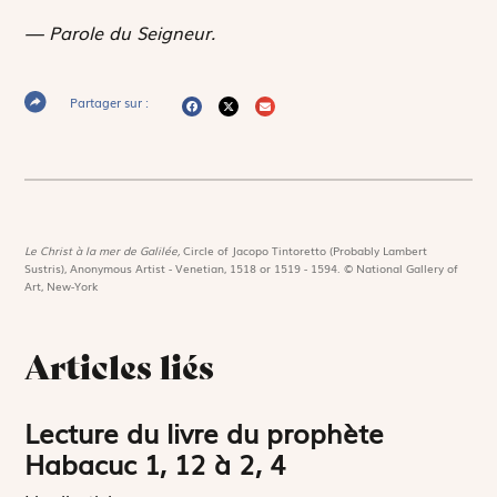
— Parole du Seigneur.
Partager sur :
Le Christ à la mer de Galilée,
Circle of Jacopo Tintoretto (Probably Lambert
Sustris), Anonymous Artist - Venetian, 1518 or 1519 - 1594. © National Gallery of
Art, New-York
Articles liés
Lecture du livre du prophète
Habacuc 1, 12 à 2, 4