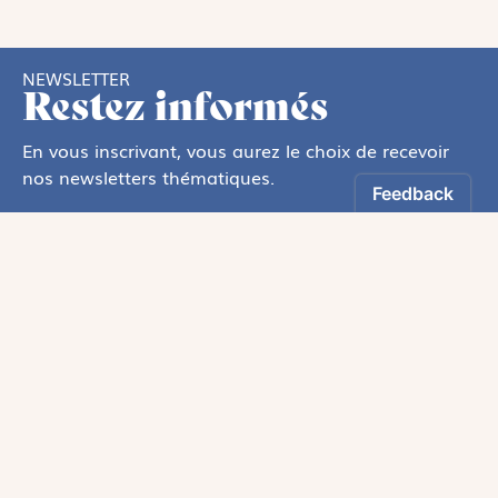
NEWSLETTER
Restez informés
En vous inscrivant, vous aurez le choix de recevoir
nos newsletters thématiques.
Les informations recueillies sur ce formulaire sont enregistrées par
Magnificat Sas
.
Vous pouvez exercer votre droit d'accès aux données vous concernant en
vous adressant à :
rgpd@magnificat.fr
ou
cliquez ici
.
*
S'inscrire