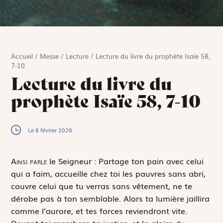
Accueil
/
Messe
/
Lecture
/
Lecture du livre du prophète Isaïe 58,
7-10
Lecture du livre du
prophète Isaïe 58, 7-10
Le 8 février 2026
A
insi parle
le Seigneur : Partage ton pain avec celui
qui a faim, accueille chez toi les pauvres sans abri,
couvre celui que tu verras sans vêtement, ne te
dérobe pas à ton semblable. Alors ta lumière jaillira
comme l’aurore, et tes forces reviendront vite.
Devant toi marchera ta justice, et la gloire du