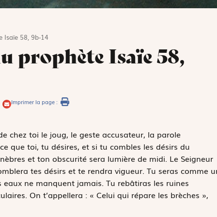
e Isaïe 58, 9b-14
du prophète Isaïe 58,
Imprimer la page :
 de chez toi le joug, le geste accusateur, la parole
e que toi, tu désires, et si tu combles les désirs du
nèbres et ton obscurité sera lumière de midi. Le Seigneur
 comblera tes désirs et te rendra vigueur. Tu seras comme u
s eaux ne manquent jamais. Tu rebâtiras les ruines
laires. On t’appellera : « Celui qui répare les brèches »,