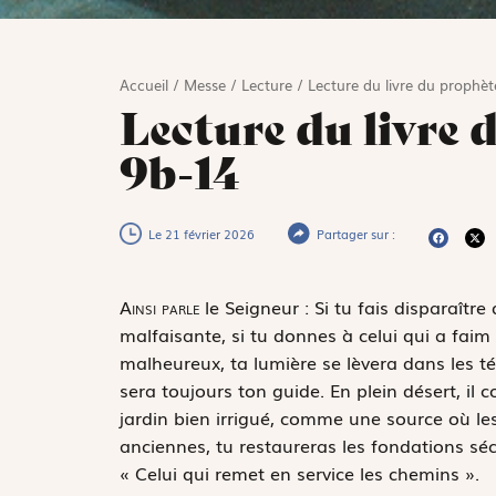
Accueil
/
Messe
/
Lecture
/
Lecture du livre du prophèt
Lecture du livre 
9b-14
Le 21 février 2026
Partager sur :
A
insi parle
le Seigneur : Si tu fais disparaître
malfaisante, si tu donnes à celui qui a faim c
malheureux, ta lumière se lèvera dans les té
sera toujours ton guide. En plein désert, il
jardin bien irrigué, comme une source où le
anciennes, tu restaureras les fondations sécu
« Celui qui remet en ­service les chemins ».