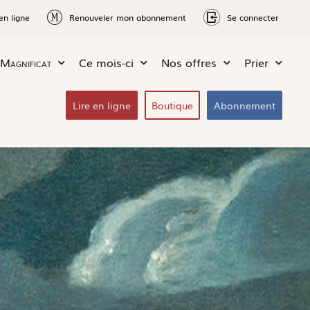
en ligne
Renouveler mon abonnement
Se connecter
Magnificat
Ce mois-ci
Nos offres
Prier
Lire en ligne
Boutique
Abonnement