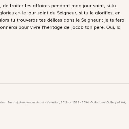
, de traiter tes affaires pendant mon jour saint, si tu
rieux » le jour saint du Seigneur, si tu le glorifies, en
ors tu trouveras tes délices dans le Seigneur ; je te ferai
onnerai pour vivre l’héritage de Jacob ton père. Oui, la
bert Sustris), Anonymous Artist - Venetian, 1518 or 1519 - 1594. © National Gallery of Art,