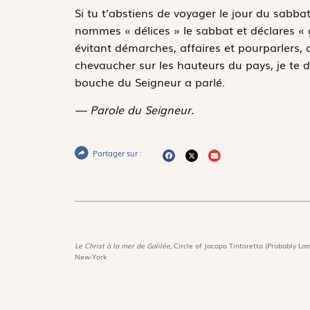
Si tu t’abstiens de voyager le jour du sabbat
nommes « délices » le sabbat et déclares « glo
évitant démarches, affaires et pourparlers, al
chevaucher sur les hauteurs du pays, je te d
bouche du Seigneur a parlé.
— Parole du Seigneur.
Partager sur :
Le Christ à la mer de Galilée,
Circle of Jacopo Tintoretto (Probably Lam
New-York