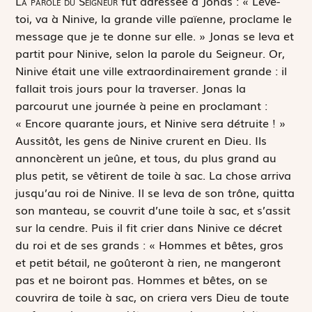
L
a parole du Seigneur
fut adressée à Jonas : « Lève-
toi, va à Ninive, la grande ville païenne, proclame le
message que je te donne sur elle. » Jonas se leva et
partit pour Ninive, selon la parole du Seigneur. Or,
Ninive était une ville extraordinairement grande : il
fallait trois jours pour la traverser. Jonas la
parcourut une journée à peine en proclamant :
« Encore quarante jours, et Ninive sera détruite ! »
Aussitôt, les gens de Ninive crurent en Dieu. Ils
annoncèrent un jeûne, et tous, du plus grand au
plus petit, se vêtirent de toile à sac. La chose arriva
jusqu’au roi de Ninive. Il se leva de son trône, quitta
son manteau, se couvrit d’une toile à sac, et s’assit
sur la cendre. Puis il fit crier dans Ninive ce décret
du roi et de ses grands : « Hommes et bêtes, gros
et petit bétail, ne goûteront à rien, ne mangeront
pas et ne boiront pas. Hommes et bêtes, on se
couvrira de toile à sac, on criera vers Dieu de toute