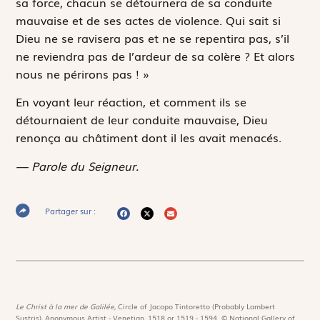
sa force, chacun se détournera de sa conduite
mauvaise et de ses actes de violence. Qui sait si
Dieu ne se ravisera pas et ne se repentira pas, s’il
ne reviendra pas de l’ardeur de sa colère ? Et alors
nous ne périrons pas ! »
En voyant leur réaction, et comment ils se
détournaient de leur conduite mauvaise, Dieu
renonça au châtiment dont il les avait menacés.
— Parole du Seigneur.
Partager sur :
Le Christ à la mer de Galilée,
Circle of Jacopo Tintoretto (Probably Lambert
Sustris), Anonymous Artist - Venetian, 1518 or 1519 - 1594. © National Gallery of