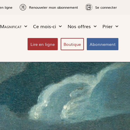
en ligne
Renouveler mon abonnement
Se connecter
Magnificat
Ce mois-ci
Nos offres
Prier
Lire en ligne
Boutique
Abonnement