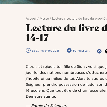
Accueil
/
Messe
/
Lecture
/
Lecture du livre du prophèt
Lecture du livre 
14-17
Le 21 novembre 2025
Partager sur :
C
hante
et réjouis-toi, fille de Sion ; voici que
jour-là, des nations nombreuses s’attachero
j’habiterai au milieu de toi. Alors tu sauras 
Seigneur prendra possession de Juda, son do
Jérusalem. Que tout être de chair fasse silenc
Demeure sainte.
— Parole du Seigneur.