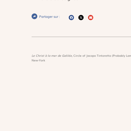
Partager sur :
Le Christ à la mer de Galilée,
Circle of Jacopo Tintoretto (Probably Lam
New-York