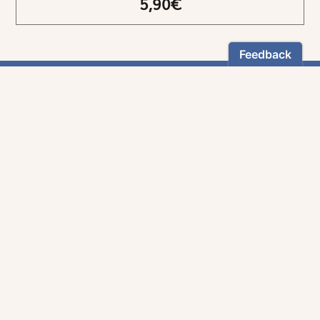
5,90€
NEWSLETTER
Restez informés
En vous inscrivant, vous aurez le choix de recevoir
nos newsletters thématiques.
Les informations recueillies sur ce formulaire sont enregistrées par
Magnificat Sas
.
Vous pouvez exercer votre droit d'accès aux données vous concernant en
vous adressant à :
rgpd@magnificat.fr
ou
cliquez ici
.
*