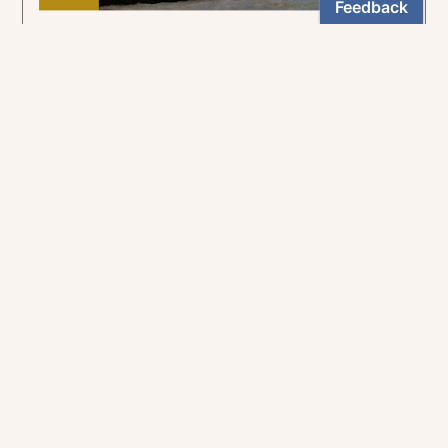
Pour suivre la voie tracée par le curé d'Ars.
5,90€
NEWSLETTER
Restez informés
En vous inscrivant, vous aurez le choix de recevoir
nos newsletters thématiques.
Les informations recueillies sur ce formulaire sont enregistrées par