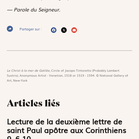
— Parole du Seigneur.
Partager sur :
Le Christ à la mer de Galilée,
Circle of Jacopo Tintoretto (Probably Lambert
Sustris), Anonymous Artist - Venetian, 1518 or 1519 - 1594. © National Gallery of
Art, New-York
Articles liés
Lecture de la deuxième lettre de
saint Paul apôtre aux Corinthiens
9, 6-10