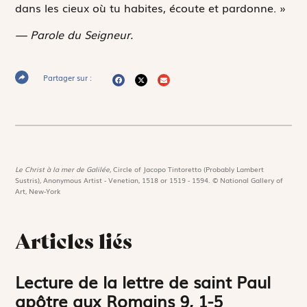
dans les cieux où tu habites, écoute et pardonne. »
— Parole du Seigneur.
Partager sur :
Le Christ à la mer de Galilée,
Circle of Jacopo Tintoretto (Probably Lambert
Sustris), Anonymous Artist - Venetian, 1518 or 1519 - 1594. © National Gallery of
Art, New-York
Articles liés
Lecture de la lettre de saint Paul
apôtre aux Romains 9, 1-5