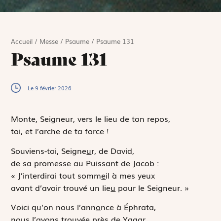
Accueil
/
Messe
/
Psaume
/
Psaume 131
Psaume 131
Le 9 février 2026
Monte, Seigneur, vers le lieu de ton repos,
toi, et l’arche de ta force !
Souviens-toi, Seigne
u
r, de David,
de sa promesse au Puiss
a
nt de Jacob :
« J’interdirai tout somm
e
il à mes yeux
avant d’avoir trouvé un lie
u
pour le Seigneur. »
Voici qu’on nous l’ann
o
nce à Éphrata,
nous l’avons trouv
é
e près de Yagar.