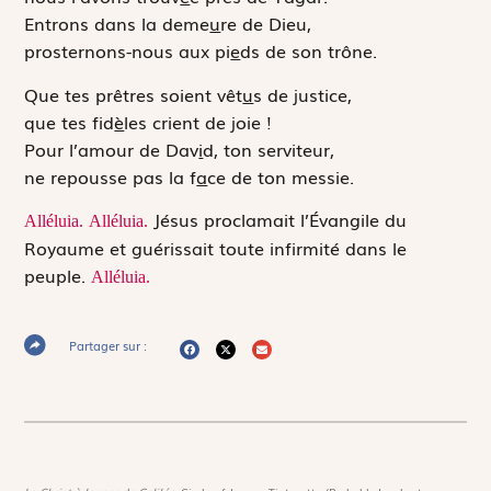
Entrons dans la deme
u
re de Dieu,
prosternons-nous aux pi
e
ds de son trône.
Que tes prêtres soient vêt
u
s de justice,
que tes fid
è
les crient de joie !
Pour l’amour de Dav
i
d, ton serviteur,
ne repousse pas la f
a
ce de ton messie.
Jésus proclamait l’Évangile du
Alléluia.
Alléluia.
Royaume et guérissait toute infirmité dans le
peuple.
Alléluia.
Partager sur :