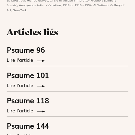
Le Christ à la mer de Galilée,
Circle of Jacopo Tintoretto (Probably Lambert
Sustris), Anonymous Artist - Venetian, 1518 or 1519 - 1594. © National Gallery of
Art, New-York
Articles liés
Psaume 96
Lire l'article
Psaume 101
Lire l'article
Psaume 118
Lire l'article
Psaume 144