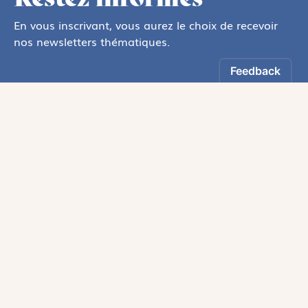
En vous inscrivant, vous aurez le choix de recevoir
nos newsletters thématiques.
Les informations recueillies sur ce formulaire sont enregistrées par
Magnificat Sas
.
Vous pouvez exercer votre droit d'accès aux données vous concernant en
vous adressant à :
rgpd@magnificat.fr
ou
cliquez ici
.
*
S'inscrire