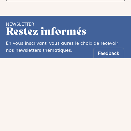
NEWSLETTER
Restez informés
En vous inscrivant, vous aurez le choix de recevoir
nos newsletters thématiques.
Les informations recueillies sur ce formulaire sont enregistrées par
Magnificat Sas
.
Vous pouvez exercer votre droit d'accès aux données vous concernant en
vous adressant à :
rgpd@magnificat.fr
ou
cliquez ici
.
*