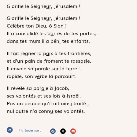
Glorifie le Seigne
u
r, Jérusalem !
Glorifie le Seigne
u
r, Jérusalem !
Célèbre ton Die
u
, ô Sion !
Il a consolidé les b
a
rres de tes portes,
dans tes murs il a bén
i
tes enfants.
Il fait régner la p
a
ix à tes frontières,
et d’un pain de from
e
nt te rassasie.
Il envoie sa par
o
le sur la terre :
rapide, son v
e
rbe la parcourt.
Il révèle sa par
o
le à Jacob,
ses volontés et ses l
o
is à Israël.
Pas un peuple qu’il ait ains
i
traité ;
nul autre n’a conn
u
ses volontés.
Partager sur :