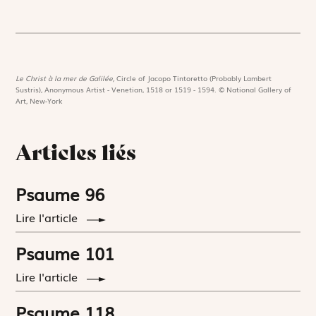
Le Christ à la mer de Galilée,
Circle of Jacopo Tintoretto (Probably Lambert
Sustris), Anonymous Artist - Venetian, 1518 or 1519 - 1594. © National Gallery of
Art, New-York
Articles liés
Psaume 96
Lire l'article
Psaume 101
Lire l'article
Psaume 118