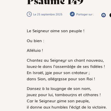
Psaume 149
Le 25 septembre 2025
Partager sur :
Le Seigneur aime son peuple !
Ou bien :
Alléluia !
Chantez au Seigne
u
r un chant nouveau,
louez-le dans l’assembl
é
e de ses fidèles !
En Israël, j
o
ie pour son créateur ;
dans Sion, allégr
e
sse pour son Roi !
Dansez à la lou
a
nge de son nom,
jouez pour lui, tambour
i
ns et cithares !
Car le Seigneur
a
ime son peuple,
il donne aux humbles l’écl
a
t de la victoire.