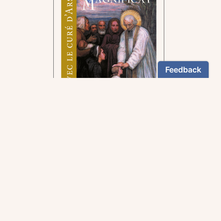
Pour suivre la voie tracée
par le curé d'Ars.
5,90€