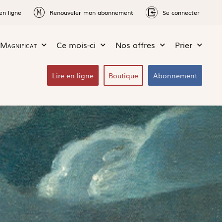
en ligne
Renouveler mon abonnement
Se connecter
Magnificat
Ce mois-ci
Nos offres
Prier
Lire en ligne
Boutique
Abonnement