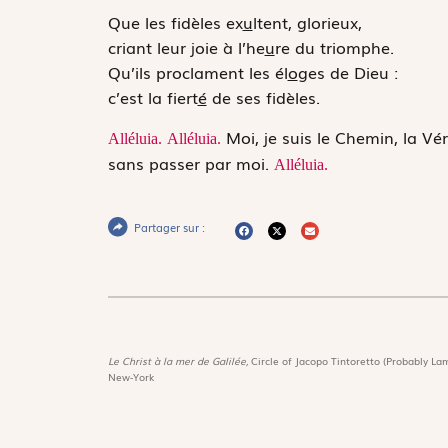
Que les fidèles ex
u
ltent, glorieux,
criant leur joie à l’he
u
re du triomphe.
Qu’ils proclament les él
o
ges de Dieu :
c’est la fiert
é
de ses fidèles.
Moi, je suis le Chemin, la Vér
Alléluia.
Alléluia.
sans passer par moi.
Alléluia.
Partager sur :
Le Christ à la mer de Galilée,
Circle of Jacopo Tintoretto (Probably Lam
New-York