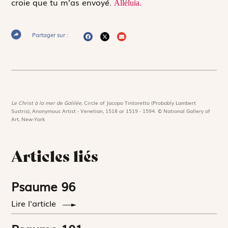
croie que tu m’as envoyé.
Alléluia.
Partager sur :
Le Christ à la mer de Galilée,
Circle of Jacopo Tintoretto (Probably Lambert
Sustris), Anonymous Artist - Venetian, 1518 or 1519 - 1594. © National Gallery of
Art, New-York
Articles liés
Psaume 96
Lire l'article