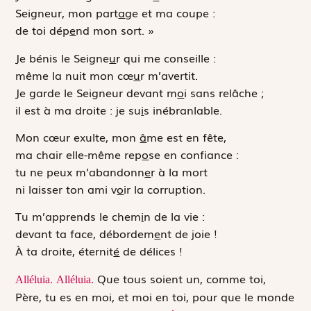
Seigneur, mon part
a
ge et ma coupe :
de toi dép
e
nd mon sort. »
Je bénis le Seigne
u
r qui me conseille :
même la nuit mon cœ
u
r m’avertit.
Je garde le Seigneur devant m
o
i sans relâche ;
il est à ma droite : je su
i
s inébranlable.
Mon cœur exulte, mon
â
me est en fête,
ma chair elle-même rep
o
se en confiance :
tu ne peux m’abandonn
e
r à la mort
ni laisser ton ami v
o
ir la corruption.
Tu m’apprends le chem
i
n de la vie :
devant ta face, débordem
e
nt de joie !
À ta droite, éternit
é
de délices !
Que tous soient un, comme toi,
Alléluia.
Alléluia.
Père, tu es en moi, et moi en toi, pour que le monde