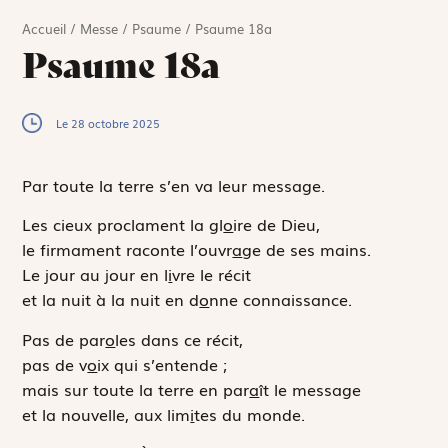
Accueil
/
Messe
/
Psaume
/
Psaume 18a
Psaume 18a
Le 28 octobre 2025
Par toute la terre s’en va leur message.
Les cieux proclament la gl
o
ire de Dieu,
le firmament raconte l’ouvr
a
ge de ses mains.
Le jour au jour en l
i
vre le récit
et la nuit à la nuit en d
o
nne connaissance.
Pas de par
o
les dans ce récit,
pas de v
o
ix qui s’entende ;
mais sur toute la terre en par
a
ît le message
et la nouvelle, aux lim
i
tes du monde.