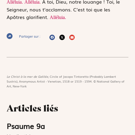
À toi, Dieu, notre louange ! Toi, le
Alléluia.
Alléluia.
Seigneur, nous t’acclamons. C’est toi que les
Apôtres glorifient.
Alléluia.
Partager sur :
Le Christ à la mer de Galilée,
Circle of Jacopo Tintoretto (Probably Lambert
Sustris), Anonymous Artist - Venetian, 1518 or 1519 - 1594. © National Gallery of
Art, New-York
Articles liés
Psaume 9a