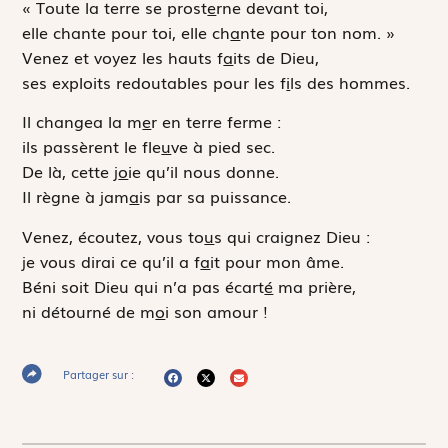
« Toute la terre se prost
e
rne devant toi,
elle chante pour toi, elle ch
a
nte pour ton nom. »
Venez et voyez les hauts f
a
its de Dieu,
ses exploits redoutables pour les f
i
ls des hommes.
Il changea la m
e
r en terre ferme :
ils passèrent le fle
u
ve à pied sec.
De là, cette j
o
ie qu’il nous donne.
Il règne à jam
a
is par sa puissance.
Venez, écoutez, vous to
u
s qui craignez Dieu :
je vous dirai ce qu’il a f
a
it pour mon âme.
Béni soit Dieu qui n’a pas écart
é
ma prière,
ni détourné de m
o
i son amour !
Partager sur :