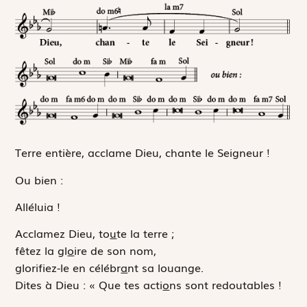
Terre entière, acclame Dieu, chante le Seigneur !
Ou bien :
Alléluia !
Acclamez Dieu, to
u
te la terre ;
fêtez la gl
o
ire de son nom,
glorifiez-le en célébr
a
nt sa louange.
Dites à Dieu : « Que tes acti
o
ns sont redoutables !