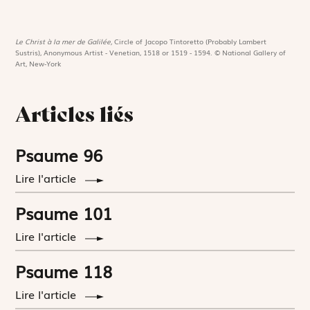
Le Christ à la mer de Galilée,
Circle of Jacopo Tintoretto (Probably Lambert
Sustris), Anonymous Artist - Venetian, 1518 or 1519 - 1594. © National Gallery of
Art, New-York
Articles liés
Psaume 96
Lire l'article
Psaume 101
Lire l'article
Psaume 118
Lire l'article