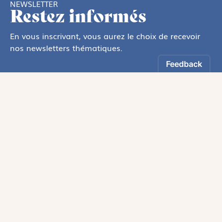
NEWSLETTER
Restez informés
En vous inscrivant, vous aurez le choix de recevoir
nos newsletters thématiques.
Les informations recueillies sur ce formulaire sont enregistrées par
Magnificat Sas
.
Vous pouvez exercer votre droit d'accès aux données vous concernant en
vous adressant à :
rgpd@magnificat.fr
ou
cliquez ici
.
*
S'inscrire