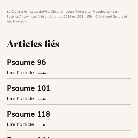
Le Christ à la mer de Galilée,
Circle of Jacopo Tintoretto (Probably Lambert
Sustris), Anonymous Artist - Venetian, 1518 or 1519 - 1594. © National Gallery of
Art, New-York
Articles liés
Psaume 96
Lire l'article
Psaume 101
Lire l'article
Psaume 118
Lire l'article