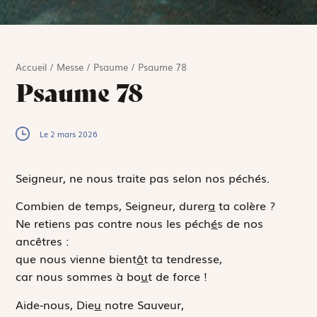
Accueil
/
Messe
/
Psaume
/
Psaume 78
Psaume 78
Le 2 mars 2026
Seigneur, ne nous traite pas selon nos péchés.
Combien de temps, Seigneur, durer
a
ta colère ?
Ne retiens pas contre nous les péch
é
s de nos
ancêtres :
que nous vienne bient
ô
t ta tendresse,
car nous sommes à bo
u
t de force !
Aide-nous, Die
u
notre Sauveur,