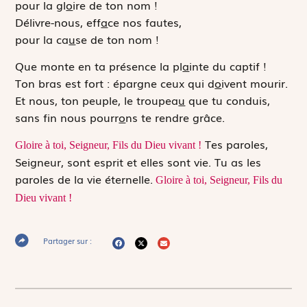
pour la gl
o
ire de ton nom !
Délivre-nous, eff
a
ce nos fautes,
pour la ca
u
se de ton nom !
Que monte en ta présence la pl
a
inte du captif !
Ton bras est fort : épargne ceux qui d
o
ivent mourir.
Et nous, ton peuple, le troupea
u
que tu conduis,
sans fin nous pourr
o
ns te rendre grâce.
Tes paroles,
Gloire à toi, Seigneur, Fils du Dieu vivant !
Seigneur, sont esprit et elles sont vie. Tu as les
paroles de la vie éternelle.
Gloire à toi, Seigneur, Fils du
Dieu vivant !
Partager sur :