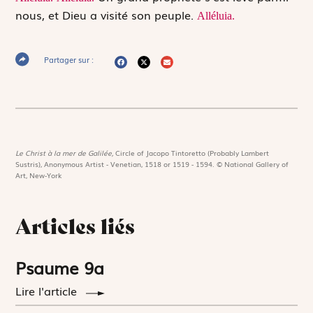
nous, et Dieu a visité son peuple.
Alléluia.
Partager sur :
Le Christ à la mer de Galilée,
Circle of Jacopo Tintoretto (Probably Lambert
Sustris), Anonymous Artist - Venetian, 1518 or 1519 - 1594. © National Gallery of
Art, New-York
Articles liés
Psaume 9a
Lire l'article