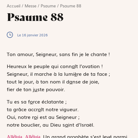
Accueil
/
Messe
/
Psaume
/
Psaume 88
Psaume 88
Le 16 janvier 2026
Ton amour, Seigneur, sans fin je le chante !
Heureux le peuple qui conn
a
ît l’ovation !
Seigneur, il marche à la lumi
è
re de ta face ;
tout le jour, à ton nom il d
a
nse de joie,
fier de ton j
u
ste pouvoir.
Tu es sa f
o
rce éclatante ;
ta grâce accr
o
ît notre vigueur.
Oui, notre r
o
i est au Seigneur ;
notre bouclier, au Dieu s
a
int d’Israël.
Un grand prophète s’est levé parmi
Alléluia.
Alléluia.