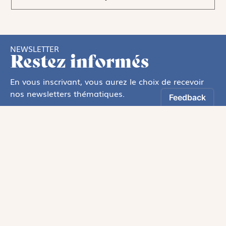
NEWSLETTER
Restez informés
En vous inscrivant, vous aurez le choix de recevoir
nos newsletters thématiques.
Les informations recueillies sur ce formulaire sont enregistrées par
Magnificat Sas
.
Vous pouvez exercer votre droit d'accès aux données vous concernant en
vous adressant à :
rgpd@magnificat.fr
ou
cliquez ici
.
*