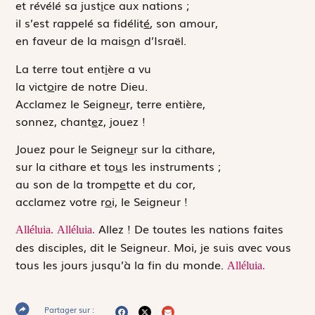
et révélé sa just
i
ce aux nations ;
il s’est rappelé sa fidélit
é
, son amour,
en faveur de la mais
o
n d’Israël.
La terre tout ent
i
ère a vu
la vict
o
ire de notre Dieu.
Acclamez le Seigne
u
r, terre entière,
sonnez, chant
e
z, jouez !
Jouez pour le Seigne
u
r sur la cithare,
sur la cithare et to
u
s les instruments ;
au son de la tromp
e
tte et du cor,
acclamez votre r
o
i, le Seigneur !
Allez ! De toutes les nations faites
Alléluia.
Alléluia.
des disciples, dit le Seigneur. Moi, je suis avec vous
tous les jours jusqu’à la fin du monde.
Alléluia.
Partager sur :