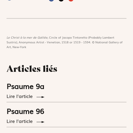
Le Christ à la mer de Galilée,
Circle of Jacopo Tintoretto (Probably Lambert
Sustris), Anonymous Artist - Venetian, 1518 or 1519 - 1594. © National Gallery of
Art, New-York
Articles liés
Psaume 9a
Lire l'article
Psaume 96
Lire l'article