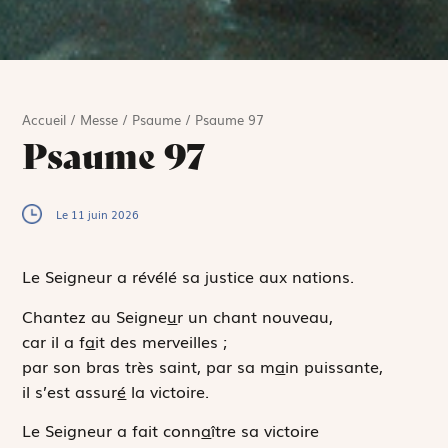
Accueil
/
Messe
/
Psaume
/
Psaume 97
Psaume 97
Le 11 juin 2026
Le Seigneur a révélé sa justice aux nations.
Chantez au Seigne
u
r un chant nouveau,
car il a f
a
it des merveilles ;
par son bras très saint, par sa m
a
in puissante,
il s’est assur
é
la victoire.
Le Seigneur a fait conn
a
ître sa victoire