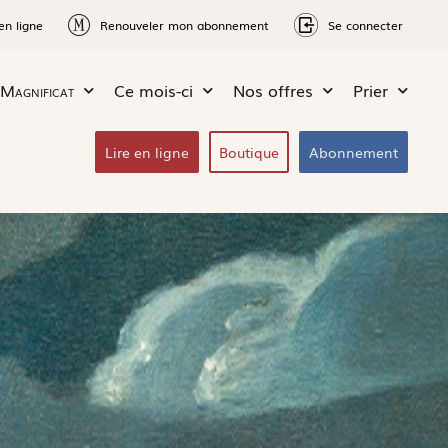
en ligne
Renouveler mon abonnement
Se connecter
Magnificat
Ce mois-ci
Nos offres
Prier
Lire en ligne
Boutique
Abonnement