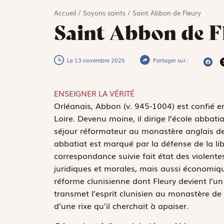
Accueil
/
Soyons saints
/
Saint Abbon de Fleury
Saint Abbon de F
Le 13 novembre 2025
Partager sur :
ENSEIGNER LA VÉRITÉ
O
rléanais, Abbon (v. 945-1004) est confié e
Loire. Devenu moine, il dirige l’école abbat
séjour réformateur au monastère anglais de 
abbatiat est marqué par la défense de la lib
correspondance suivie fait état des violent
juridiques et morales, mais aussi économique
réforme clunisienne dont Fleury devient l’un
transmet l’esprit clunisien au monastère de 
d’une rixe qu’il cherchait à apaiser.