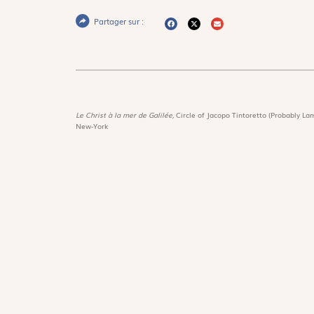
Partager sur :
Le Christ à la mer de Galilée,
Circle of Jacopo Tintoretto (Probably Lam
New-York