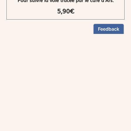
5,90€
NEWSLETTER
Restez informés
En vous inscrivant, vous aurez le choix de recevoir
nos newsletters thématiques.
Les informations recueillies sur ce formulaire sont enregistrées par
Magnificat Sas
.
Vous pouvez exercer votre droit d'accès aux données vous concernant en
vous adressant à :
rgpd@magnificat.fr
ou
cliquez ici
.
*