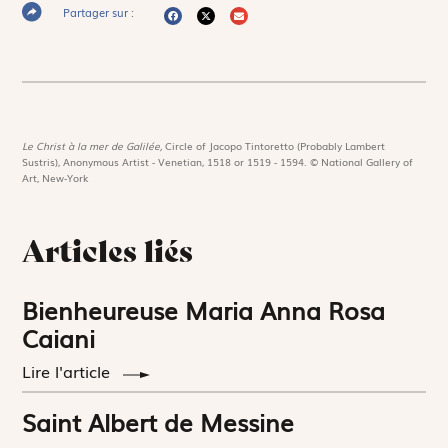
Partager sur :
Le Christ à la mer de Galilée,
Circle of Jacopo Tintoretto (Probably Lambert
Sustris), Anonymous Artist - Venetian, 1518 or 1519 - 1594. © National Gallery of
Art, New-York
Articles liés
Bienheureuse Maria Anna Rosa
Caiani
Lire l'article
Saint Albert de Messine