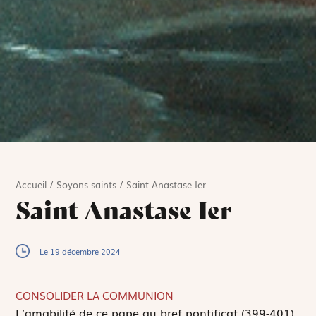
Accueil
/
Soyons saints
/
Saint Anastase Ier
Saint Anastase Ier
Le 19 décembre 2024
CONSOLIDER LA COMMUNION
L
’amabilité de ce pape au bref pontificat (399-401)