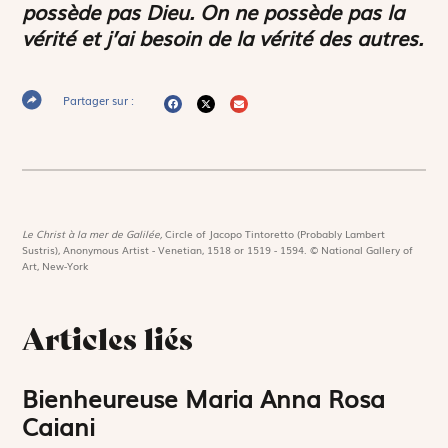
possède pas Dieu. On ne possède pas la
vérité et j’ai besoin de la vérité des autres.
Partager sur :
Le Christ à la mer de Galilée,
Circle of Jacopo Tintoretto (Probably Lambert
Sustris), Anonymous Artist - Venetian, 1518 or 1519 - 1594. © National Gallery of
Art, New-York
Articles liés
Bienheureuse Maria Anna Rosa
Caiani