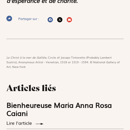
d’espérance et de charité.
Partager sur :
Le Christ à la mer de Galilée,
Circle of Jacopo Tintoretto (Probably Lambert
Sustris), Anonymous Artist - Venetian, 1518 or 1519 - 1594. © National Gallery of
Art, New-York
Articles liés
Bienheureuse Maria Anna Rosa
Caiani
Lire l'article