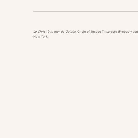
Le Christ à la mer de Galilée,
Circle of Jacopo Tintoretto (Probably Lam
New-York