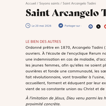
Accueil
/
Soyons saints
/
Saint Arcangelo Tadini
Saint Arcangelo 
Le 20 mai 2026
Partager sur :
LE BIEN DES AUTRES
O
rdonné prêtre en 1870, Arcangelo Tadini (1
ouvriers. À l’écoute de l’encyclique
Rerum n
une indemnisation en cas de maladie, d’accide
les jeunes femmes, afin qu’elles ne soient plu
ouvrières et fonde une communauté, les sœur
fait révolutionnaire, vont travailler à l’usin
accueillent, forment et éduquent par leur ex
vient de sa constante union au Christ et de s
À l’imitation de Jésus, Dieu venu parmi les
proximité concrète.