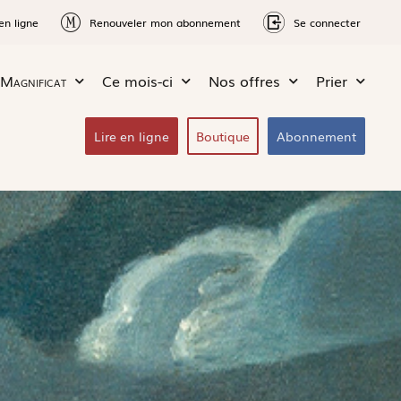
en ligne
Renouveler mon abonnement
Se connecter
Magnificat
Ce mois-ci
Nos offres
Prier
Lire en ligne
Boutique
Abonnement