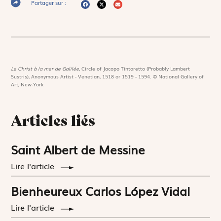
Partager sur :
Le Christ à la mer de Galilée,
Circle of Jacopo Tintoretto (Probably Lambert
Sustris), Anonymous Artist - Venetian, 1518 or 1519 - 1594. © National Gallery of
Art, New-York
Articles liés
Saint Albert de Messine
Lire l'article
Bienheureux Carlos López Vidal
Lire l'article