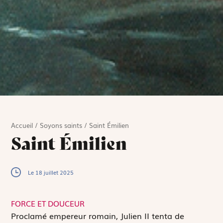
Accueil
/
Soyons saints
/
Saint Émilien
Saint Émilien
Le 18 juillet 2025
FORCE ET DOUCEUR
P
roclamé empereur romain, Julien II tenta de