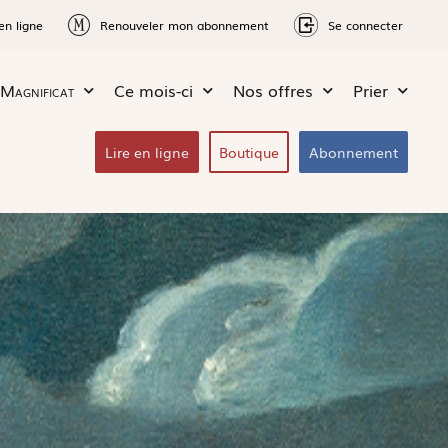
en ligne
Renouveler mon abonnement
Se connecter
Magnificat
Ce mois-ci
Nos offres
Prier
Lire en ligne
Boutique
Abonnement