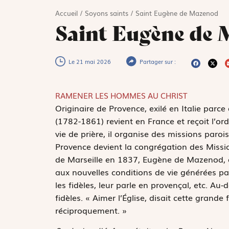
Accueil
/
Soyons saints
/
Saint Eugène de Mazenod
Saint Eugène de
Le 21 mai 2026
Partager sur :
RAMENER LES HOMMES AU CHRIST
O
riginaire de Provence, exilé en Italie pa
(1782-1861) revient en France et reçoit l’or
vie de prière, il organise des missions paroi
Provence devient la congrégation des Mis
de Marseille en 1837, Eugène de Mazenod, q
aux nouvelles conditions de vie générées par
les fidèles, leur parle en provençal, etc. Au-
fidèles. « Aimer l’Église, disait cette grande 
réciproquement. »