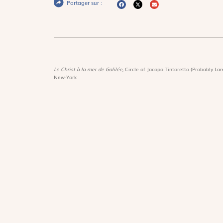
Partager sur :
Le Christ à la mer de Galilée,
Circle of Jacopo Tintoretto (Probably Lam
New-York