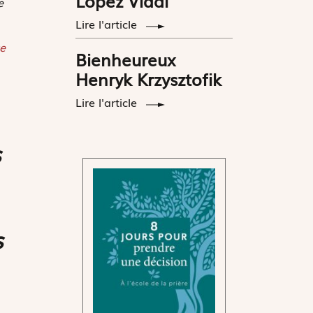
López Vidal
e
Lire l'article
e
Bienheureux
Henryk Krzysztofik
Lire l'article
s
s