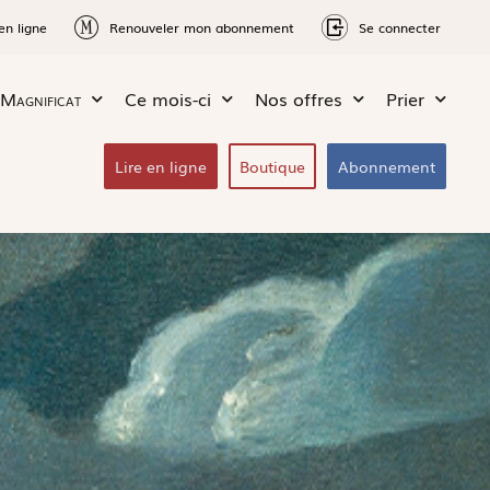
en ligne
Renouveler mon abonnement
Se connecter
Magnificat
Ce mois-ci
Nos offres
Prier
Lire en ligne
Boutique
Abonnement