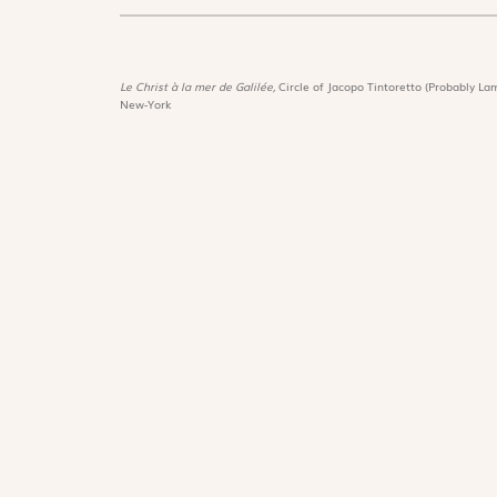
Le Christ à la mer de Galilée,
Circle of Jacopo Tintoretto (Probably Lam
New-York