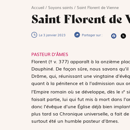
Accueil
/
Soyons saints
/
Saint Florent de Vienne
Saint Florent de 
Le 3 janvier 2023
Partager sur :
PASTEUR D’ÂMES
F
lorent († v. 377) apparaît à la onzième plac
Dauphiné. De façon sûre, nous savons qu’il p
Drôme, qui, réunissant une vingtaine d’évêqu
quant à la pénitence et à l’admission aux or
l’Empire romain où se développe, dès le
ii
si
e
faisait partie, lui qui fut mis à mort dans 
donc l’évêque d’une Église déjà bien implan
plus tard sa
Chronique universelle,
a fait de
surtout été un humble pasteur d’âmes.