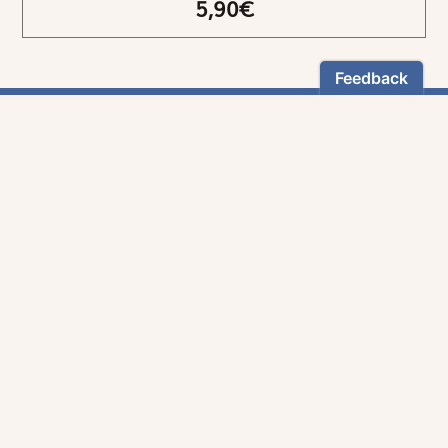
5,90€
NEWSLETTER
Restez informés
En vous inscrivant, vous aurez le choix de recevoir
nos newsletters thématiques.
Les informations recueillies sur ce formulaire sont enregistrées par
Magnificat Sas
.
Vous pouvez exercer votre droit d'accès aux données vous concernant en
vous adressant à :
rgpd@magnificat.fr
ou
cliquez ici
.
*