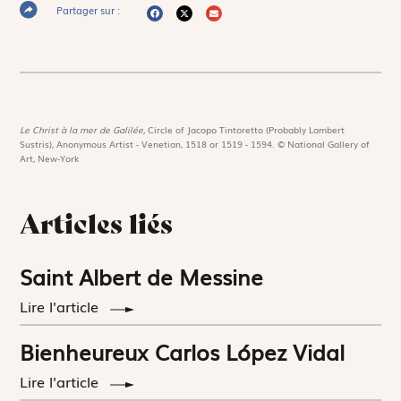
Partager sur :
Le Christ à la mer de Galilée,
Circle of Jacopo Tintoretto (Probably Lambert
Sustris), Anonymous Artist - Venetian, 1518 or 1519 - 1594. © National Gallery of
Art, New-York
Articles liés
Saint Albert de Messine
Lire l'article
Bienheureux Carlos López Vidal
Lire l'article