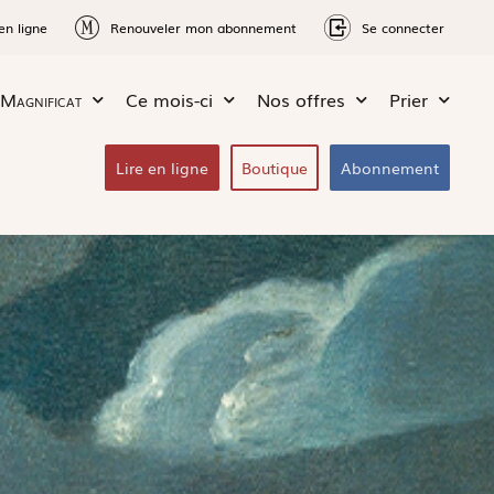
en ligne
Renouveler mon abonnement
Se connecter
Magnificat
Ce mois-ci
Nos offres
Prier
Lire en ligne
Boutique
Abonnement