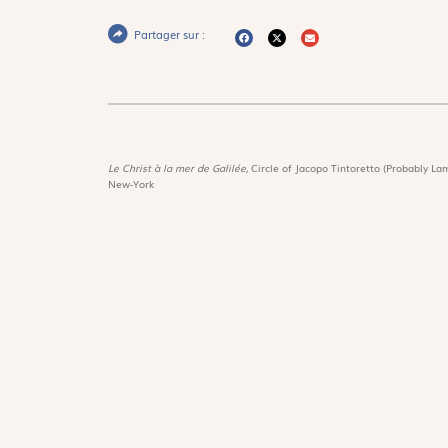
Partager sur :
Le Christ à la mer de Galilée,
Circle of Jacopo Tintoretto (Probably Lam
New-York