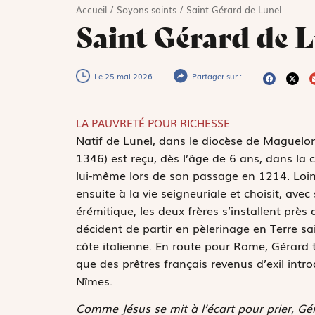
Accueil
/
Soyons saints
/
Saint Gérard de Lunel
Saint Gérard de 
Le 25 mai 2026
Partager sur :
LA PAUVRETÉ POUR RICHESSE
N
atif de Lunel, dans le diocèse de Maguelon
1346) est reçu, dès l’âge de 6 ans, dans la c
lui-même lors de son passage en 1214. Lointa
ensuite à la vie seigneuriale et choisit, avec
érémitique, les deux frères s’installent près
décident de partir en pèlerinage en Terre sa
côte italienne. En route pour Rome, Gérard
que des prêtres français revenus d’exil intr
Nîmes.
Comme Jésus se mit à l’écart pour prier, Géra