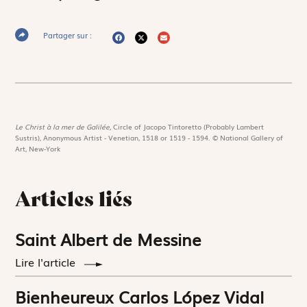
Partager sur :
Le Christ à la mer de Galilée,
Circle of Jacopo Tintoretto (Probably Lambert
Sustris), Anonymous Artist - Venetian, 1518 or 1519 - 1594. © National Gallery of
Art, New-York
Articles liés
Saint Albert de Messine
Lire l'article
Bienheureux Carlos López Vidal