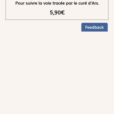
Pour suivre la voie tracée par le curé d'Ars.
5,90€
NEWSLETTER
Restez informés
En vous inscrivant, vous aurez le choix de recevoir
nos newsletters thématiques.
Les informations recueillies sur ce formulaire sont enregistrées par
Magnificat Sas
.
Vous pouvez exercer votre droit d'accès aux données vous concernant en