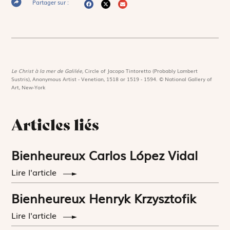
Partager sur :
Le Christ à la mer de Galilée,
Circle of Jacopo Tintoretto (Probably Lambert
Sustris), Anonymous Artist - Venetian, 1518 or 1519 - 1594. © National Gallery of
Art, New-York
Articles liés
Bienheureux Carlos López Vidal
Lire l'article
Bienheureux Henryk Krzysztofik
Lire l'article