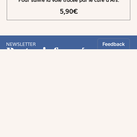
5,90€
NEWSLETTER
Restez informés
En vous inscrivant, vous aurez le choix de recevoir
nos newsletters thématiques.
Oui, Je souhaite m’inscrire à la newsletter.
Les informations recueillies sur ce formulaire sont enregistrées par
Magnificat Sas.
Nous utilisons des pixels dans nos emails permettant de mesurer leur