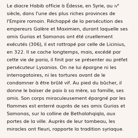
L
e diacre Habib officie à Édesse, en Syrie, au
iv
e
siècle, dans l’une des plus riches provinces de
l’Empire romain. Réchappé de la persécution des
empereurs Galère et Maximien, durant laquelle ses
amis Gurias et Samonas ont été cruellement
exécutés (306), il est rattrapé par celle de Licinius,
en 322. Il se cache longtemps, mais, excédé par
cette vie de paria, il finit par se présenter au préfet
persécuteur Lysanias. On ne lui épargne ni les
interrogatoires, ni les tortures avant de le
condamner à être brûlé vif. Au pied du bûcher, il
donne le baiser de paix à sa mère, sa famille, ses
amis. Son corps miraculeusement épargné par les
flammes est enterré auprès de ses amis Gurias et
Samonas, sur la colline de Bethalahqiqla, aux
portes de la ville. Auprès de leur tombeau, les
miracles ont fleuri, rapporte la tradition syriaque.