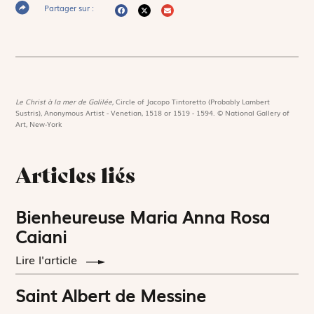
Partager sur :
Le Christ à la mer de Galilée,
Circle of Jacopo Tintoretto (Probably Lambert
Sustris), Anonymous Artist - Venetian, 1518 or 1519 - 1594. © National Gallery of
Art, New-York
Articles liés
Bienheureuse Maria Anna Rosa
Caiani
Lire l'article
Saint Albert de Messine