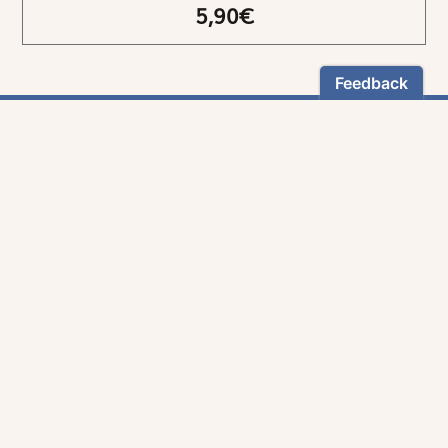
5,90€
NEWSLETTER
Restez informés
En vous inscrivant, vous aurez le choix de recevoir
nos newsletters thématiques.
Les informations recueillies sur ce formulaire sont enregistrées par
Magnificat Sas
.
Vous pouvez exercer votre droit d'accès aux données vous concernant en
vous adressant à :
rgpd@magnificat.fr
ou
cliquez ici
.
*