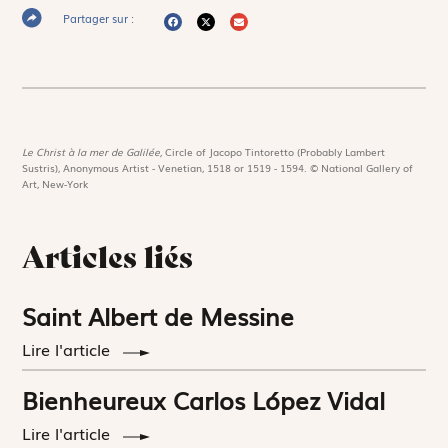
Partager sur :
Le Christ à la mer de Galilée,
Circle of Jacopo Tintoretto (Probably Lambert
Sustris), Anonymous Artist - Venetian, 1518 or 1519 - 1594. © National Gallery of
Art, New-York
Articles liés
Saint Albert de Messine
Lire l'article
Bienheureux Carlos López Vidal
Lire l'article