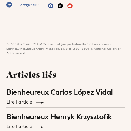
Partager sur :
Le Christ à la mer de Galilée,
Circle of Jacopo Tintoretto (Probably Lambert
Sustris), Anonymous Artist - Venetian, 1518 or 1519 - 1594. © National Gallery of
Art, New-York
Articles liés
Bienheureux Carlos López Vidal
Lire l'article
Bienheureux Henryk Krzysztofik
Lire l'article