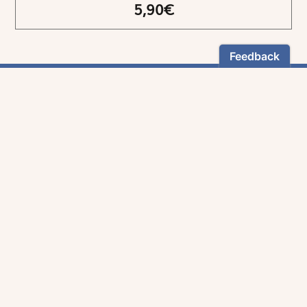
5,90€
NEWSLETTER
Restez informés
En vous inscrivant, vous aurez le choix de recevoir
nos newsletters thématiques.
Les informations recueillies sur ce formulaire sont enregistrées par
Magnificat Sas
.
Vous pouvez exercer votre droit d'accès aux données vous concernant en
vous adressant à :
rgpd@magnificat.fr
ou
cliquez ici
.
*