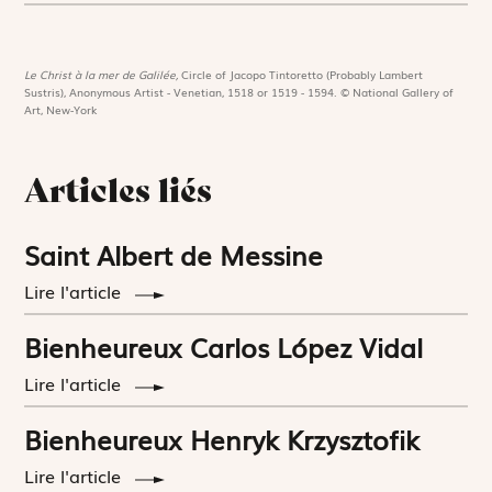
Le Christ à la mer de Galilée,
Circle of Jacopo Tintoretto (Probably Lambert
Sustris), Anonymous Artist - Venetian, 1518 or 1519 - 1594. © National Gallery of
Art, New-York
Articles liés
Saint Albert de Messine
Lire l'article
Bienheureux Carlos López Vidal
Lire l'article
Bienheureux Henryk Krzysztofik
Lire l'article