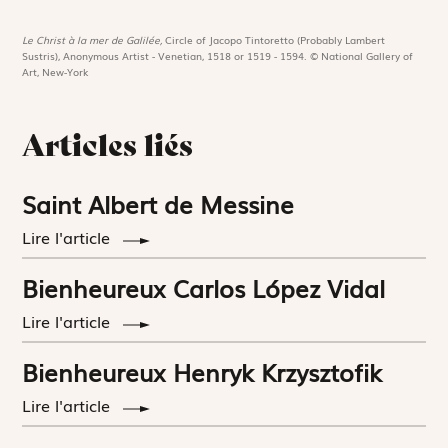
Le Christ à la mer de Galilée,
Circle of Jacopo Tintoretto (Probably Lambert
Sustris), Anonymous Artist - Venetian, 1518 or 1519 - 1594. © National Gallery of
Art, New-York
Articles liés
Saint Albert de Messine
Lire l'article
Bienheureux Carlos López Vidal
Lire l'article
Bienheureux Henryk Krzysztofik
Lire l'article