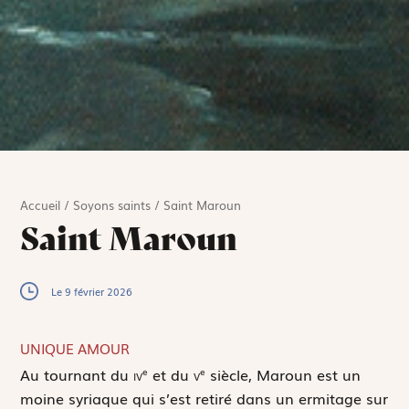
Accueil
/
Soyons saints
/
Saint Maroun
Saint Maroun
Le 9 février 2026
UNIQUE AMOUR
A
u tournant du
iv
et du
v
siècle, Maroun est un
e
e
moine syriaque qui s’est retiré dans un ermitage sur