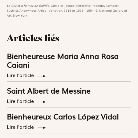
Le Christ à la mer de Galilée,
Circle of Jacopo Tintoretto (Probably Lambert
Sustris), Anonymous Artist - Venetian, 1518 or 1519 - 1594. © National Gallery of
Art, New-York
Articles liés
Bienheureuse Maria Anna Rosa
Caiani
Lire l'article
Saint Albert de Messine
Lire l'article
Bienheureux Carlos López Vidal
Lire l'article