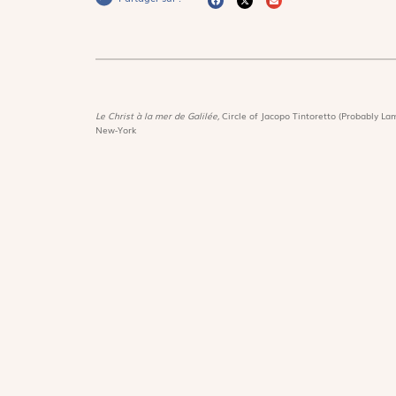
Le Christ à la mer de Galilée,
Circle of Jacopo Tintoretto (Probably Lam
New-York