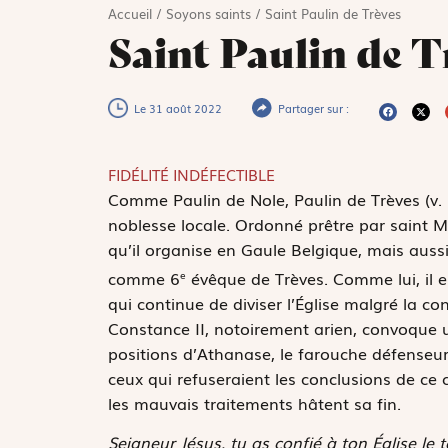
Accueil
/
Soyons saints
/
Saint Paulin de Trèves
Saint Paulin de T
Le 31 août 2022
Partager sur :
FIDÉLITÉ INDÉFECTIBLE
C
omme Paulin de Nole, Paulin de Trèves (v. 
noblesse locale. Ordonné prêtre par saint M
qu’il organise en Gaule Belgique, mais aussi
comme 6
évêque de Trèves. Comme lui, il es
e
qui continue de diviser l’Église malgré la 
Constance II, notoirement arien, convoque u
positions d’Athanase, le farouche défenseur 
ceux qui refuseraient les conclusions de ce co
les mauvais traitements hâtent sa fin.
Seigneur Jésus, tu as confié à ton Église le