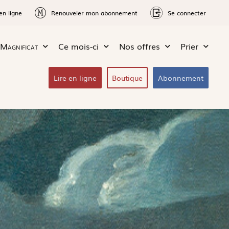
en ligne
Renouveler mon abonnement
Se connecter
Magnificat
Ce mois-ci
Nos offres
Prier
Lire en ligne
Boutique
Abonnement